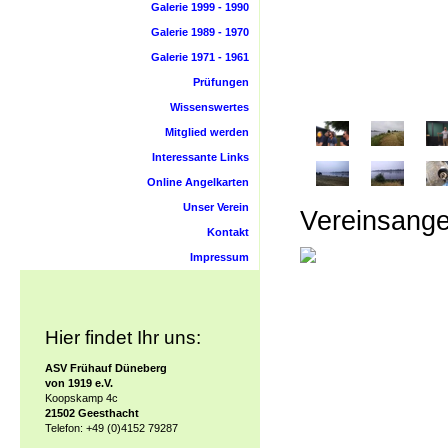
Galerie 1999 - 1990
Galerie 1989 - 1970
Galerie 1971 - 1961
Prüfungen
Wissenswertes
Mitglied werden
Interessante Links
Online Angelkarten
Unser Verein
Vereinsange
Kontakt
Impressum
Hier findet Ihr uns:
ASV Frühauf Düneberg
von 1919 e.V.
Koopskamp 4c
21502 Geesthacht
Telefon: +49 (0)4152 79287